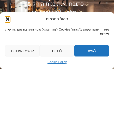
כתובת: א.ת כנות הירוק 85
טלפון: 08-9412013
ניהול הסכמות
רונן: 050-8517687
דוד: 050-7673301
אתר זה עושה שימוש ב"עוגיות" Cookies לצורך תפעול שוטף ותקין בהתאם למדיניות
פרטיות
דוא”ל: info@ronenln.co.il
יצירת קשר מהירה
לאשר
לדחות
להציג העדפות
Cookie Policy
שליחה