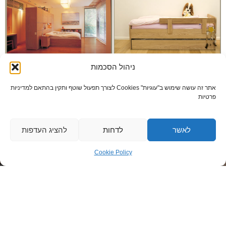
ניהול הסכמות
אתר זה עושה שימוש ב"עוגיות" Cookies לצורך תפעול שוטף ותקין בהתאם למדיניות
פרטי התקשרות
פרטיות
כתובת: א.ת כנות הירוק 85
טלפון: 08-9412013
לאשר
לדחות
להציג העדפות
רונן: 050-8517687
Cookie Policy
דוד: 050-7673301
דוא”ל: info@ronenln.co.il
יצירת קשר מהירה