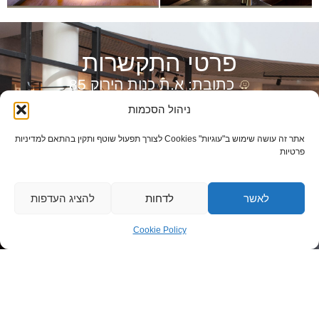
פרטי התקשרות
כתובת: א.ת כנות הירוק 85
טלפון: 08-9412013
ניהול הסכמות
רונן: 050-8517687
אתר זה עושה שימוש ב"עוגיות" Cookies לצורך תפעול שוטף ותקין בהתאם למדיניות
פרטיות
דוד: 050-7673301
דוא”ל: info@ronenln.co.il
לאשר
לדחות
להציג העדפות
יצירת קשר מהירה
Cookie Policy