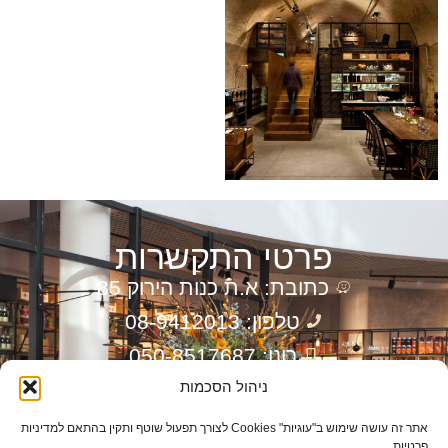
פרטי התקשרות
כתובת: א.ת כנות הירוק 85
טלפון: 08-9412013
רונן: 050-8517687
דוד: 050-7673301
ניהול הסכמות
דוא”ל: info@ronenln.co.il
אתר זה עושה שימוש ב"עוגיות" Cookies לצורך תפעול שוטף ותקין בהתאם למדיניות
פרטיות