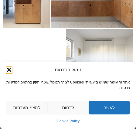
ניהול הסכמות
אתר זה עושה שימוש ב"עוגיות" Cookies לצורך תפעול שוטף ותקין בהתאם למדיניות
פרטיות
פרטי התקשרות
כתובת: א.ת כנות הירוק 85
לאשר
לדחות
להציג העדפות
טלפון: 08-9412013
Cookie Policy
רונן: 050-8517687