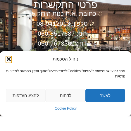
פרטי התקשרות
כתובת: א.ת כנות הירוק 85
טלפון: 08-9412013
רונן: 050-8517687
דוד: 050-7673301
דוא”ל: info@ronenln.co.il
ניהול הסכמות
יצירת קשר מהירה
אתר זה עושה שימוש ב"עוגיות" Cookies לצורך תפעול שוטף ותקין בהתאם למדיניות
פרטיות
לאשר
לדחות
להציג העדפות
Cookie Policy
שליחה