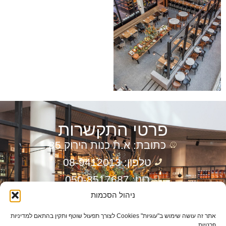
פרטי התקשרות
כתובת: א.ת כנות הירוק 85
טלפון: 08-9412013
רונן: 050-8517687
דוד: 050-7673301
ניהול הסכמות
דוא”ל: info@ronenln.co.il
אתר זה עושה שימוש ב"עוגיות" Cookies לצורך תפעול שוטף ותקין בהתאם למדיניות
פרטיות