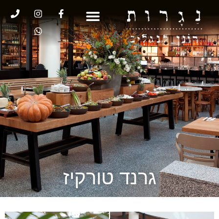
גרנד טורקיז