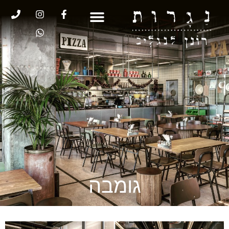
גומבה