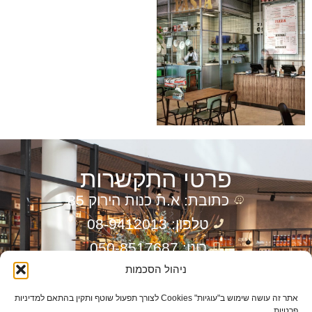
פרטי התקשרות
כתובת: א.ת כנות הירוק 85
טלפון: 08-9412013
רונן: 050-8517687
דוד: 050-7673301
ניהול הסכמות
דוא”ל: info@ronenln.co.il
אתר זה עושה שימוש ב"עוגיות" Cookies לצורך תפעול שוטף ותקין בהתאם למדיניות
פרטיות