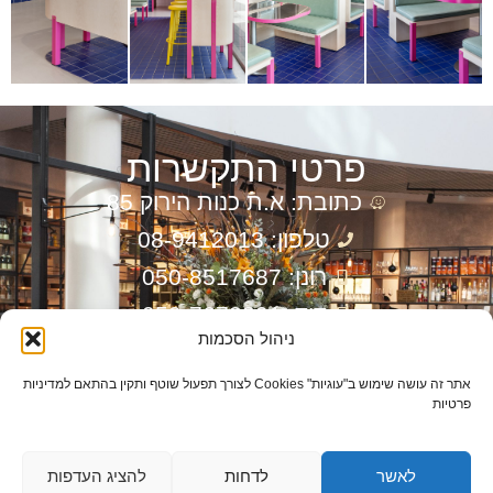
פרטי התקשרות
כתובת: א.ת כנות הירוק 85
טלפון: 08-9412013
רונן: 050-8517687
דוד: 050-7673301
ניהול הסכמות
דוא”ל: info@ronenln.co.il
אתר זה עושה שימוש ב"עוגיות" Cookies לצורך תפעול שוטף ותקין בהתאם למדיניות
יצירת קשר מהירה
פרטיות
לאשר
לדחות
להציג העדפות