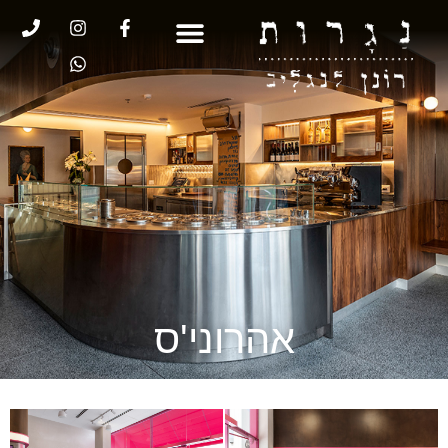
אהרוני'ס